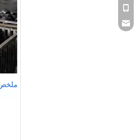
+8613185061581.
sales@welping.cn
ملخص 