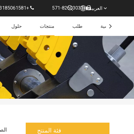
+86-13185061581
+571-82603031
العربية
الصفحة الرئيسية
طلب
منتجات
حلول
الصهر الكهر
فئة المنتج