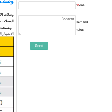
وصف ا
phone
*
وصلات الان
الوصلات مص
Demand
، وتستخدم 
notes
الانصهار ا
Send