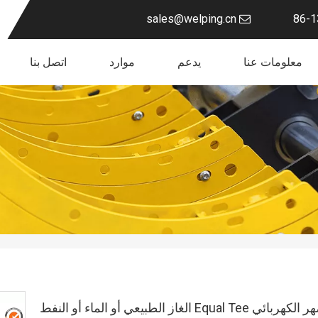
sales@welping.cn
معلومات عنا
يدعم
موارد
اتصل بنا
بائي Equal Tee الغاز الطبيعي أو الماء أو النفط