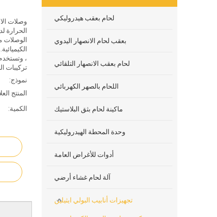
لحام بعقب هيدروليكي
وصلات الان
الحرارة لدم
الوصلات مص
بعقب لحام الانصهار اليدوي
الكيميائية
، وتستخدم 
لحام بعقب الانصهار التلقائي
تركيبات الص
نموذج:
اللحام بالصهر الكهربائي
المنتج العل
الكمية:
ماكينة لحام بثق البلاستيك
وحدة المحطة الهيدروليكية
أدوات للأغراض العامة
آلة لحام غشاء أرضي
تجهيزات أنابيب البولي ايثيلين