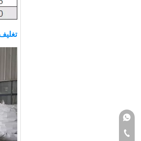
تغليف 
+8613185061581.
571-82603031.